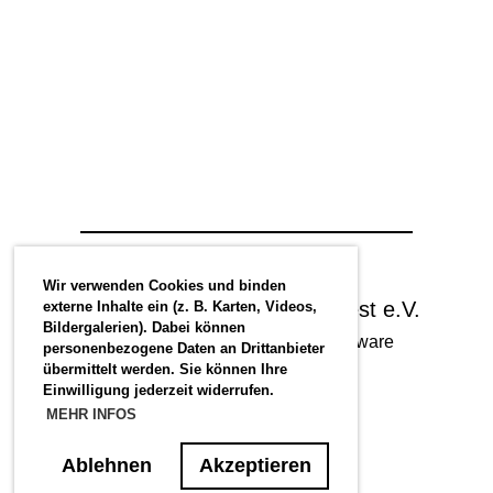
Wir verwenden Cookies und binden
© Radsportverein Hansa Soest e.V.
externe Inhalte ein (z. B. Karten, Videos,
Bildergalerien). Dabei können
Erstellt mit ClubDesk Vereinssoftware
personenbezogene Daten an Drittanbieter
übermittelt werden. Sie können Ihre
Einwilligung jederzeit widerrufen.
MEHR INFOS
Impressum
Datenschutz
Ablehnen
Akzeptieren